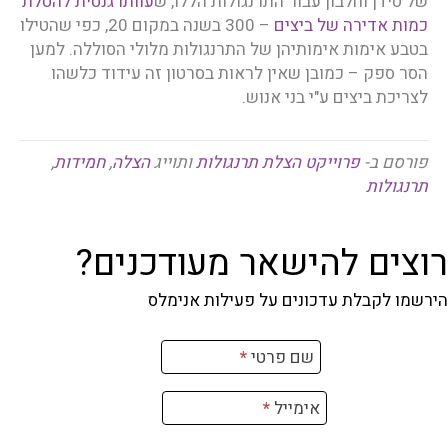
של סידן וחלבון עבור התרנגולות הללו, ש
עוותו גנטית להטלת
כמות אדירה של ביצים
– 300 בשנה במקום 20, כפי שהטילו
בטבע אימות אימותיהן של התרנגולות מלולי הסוללה. למען
הסר ספק – כמובן שאין לראות בסרטון זה עידוד כלשהו
לצריכת ביצים ע"י בני אנוש.
פורסם ב-
פרוייקט הצלת תרנגולות
ותוייג
הצלה
,
חמידות
,
תרנגולות
רוצים להישאר מעודכנים?
הירשמו לקבלת עדכונים על פעילות אנימלס
רשמה
שם פרטי
*
ניוזלטר
אימייל
*