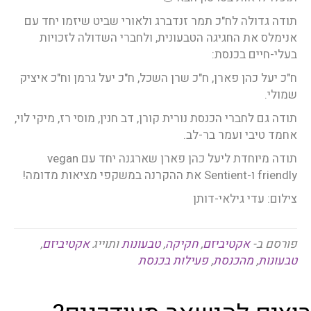
תודה גדולה לח"כ תמר זנדברג ולאורי שביט שיזמו יחד עם
אנימלס את החגיגה הטבעונית, ולחברי השדולה לזכויות
בעלי-חיים בכנסת:
ח"כ יעל כהן פארן, ח"כ שרן השכל, ח"כ יעל גרמן וח"כ איציק
שמולי.
תודה גם לחברי הכנסת נורית קורן, דב חנין, מוסי רז, מיקי לוי,
אחמד טיבי ועמר בר-לב.
תודה מיוחדת ליעל כהן פארן שארגנה יחד עם vegan
friendly ו-Sentient את ההקרנה במשקפי מציאות מדומה!
צילום: עדי גילאי-דותן
פורסם ב-
אקטיביזם
,
חקיקה
,
טבעונות
ותוייג
אקטיביזם
,
טבעונות
,
מהכנסת
,
פעילות בכנסת