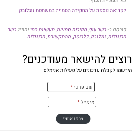
של תעשיית העוף.
לקריאה נוספת על החקירה הסמויה במשחטת זוגלובק
.
פורסם ב-
בשר עוף
,
חקירות סמויות
,
תעשיות החי
ותוייג
בשר
תרנגולות
,
זוגלובק
,
כלבוטק
,
מהתקשורת
,
תרנגולות
רוצים להישאר מעודכנים?
הירשמו לקבלת עדכונים על פעילות אנימלס
רשמה
שם פרטי
*
ניוזלטר
אימייל
*
צרפו אותי!