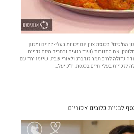
 הח"כים? בכנסת צוין יום זכויות בעלי-החיים ומזנון
וטין. את התגובות (ועוד רגעים נבחרים מיום זכויות
דה גדולה לח"כ תמר זנדברג ולאורי שביט שיזמו יחד עם
 לזכויות בעלי-חיים בכנסת: ח"כ יעל…
סף לבניית כלובים אכזריים