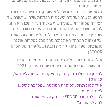
ונוצות: שועלים, איילות, חזירים, כלבות, עקעקים, זאבים,
חיפושיות, ועוד.
זה סיפור מדהים ומזעזע על אישה זקנה ומשונה שיוצאת
למסע בלשות בעקבות היעלמות הכלבות שלה ושרשרת של
רציחות מסתוריות שמתרחשות באזור הנידח שבו היא חיה.
לקראת שבוע הספר (המתרחב כבר להיות חודש הספר)
שתציין ישראל החל מהיום – קבלו המלצה חמה על הספר
'על עצמות המתים' מאת זוכת פרס נובל לספרות אולגה
טוקרצ'וק, ספר שהוא קריאה חובה (שעל פיו הופק הסרט
SPOOR).
אולגה טוקרצ'וק, "על עצמות המתים". מפולנית: מרים
בורנשטיין, הוצאת אחוזת בית (ידיעות ספרים), 2021
לראיון עם אולגה טוקרצ'וק במאקו עם הגעתה לישראל,
12.5.22
אולגה טוקרצ'וק: הסופרת הפולניה שמסרבת להיכנע
לאנטישמיות
לטריילר הסרט SPOOR שהופק על פי הספר
למה לא פרווה?